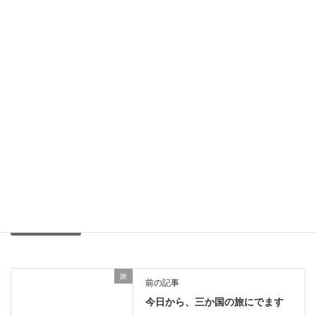
シンガポールの写真 その２
2011年6月18日
シンガポールの写真
2011年6月18日
シンガポールのタバコに注意
2011年6月9日
旅
カテゴリー
シンガポール
タグ
旅
前の記事
今日から、三か国の旅にでます