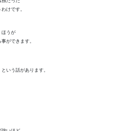
孤独だった
うわけです。
くほうが
る事ができます。
」という話があります。
ば強いほど