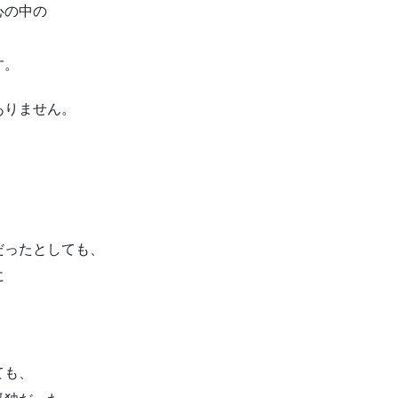
心の中の
す。
ありません。
だったとしても、
に
ても、