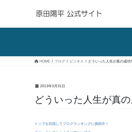
コ
ナ
ン
ビ
テ
ゲ
ン
ー
ツ
シ
へ
ョ
ス
ン
キ
に
ッ
移
HOME
ブログ
ビジネス
どういった人生が真の成功
プ
動
2013年3月31日
どういった人生が真の
トップを目指してブログランキングに挑戦中！