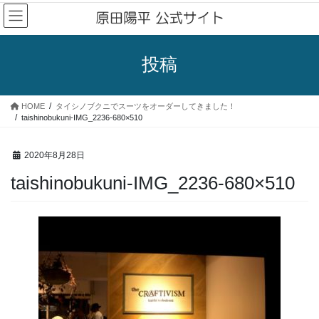
コ
ナ
ン
ビ
テ
ゲ
ン
ー
投稿
ツ
シ
へ
ョ
ス
ン
HOME
タイシノブクニでスーツをオーダーしてきました！
キ
に
taishinobukuni-IMG_2236-680×510
ッ
移
プ
動
2020年8月28日
taishinobukuni-IMG_2236-680×510