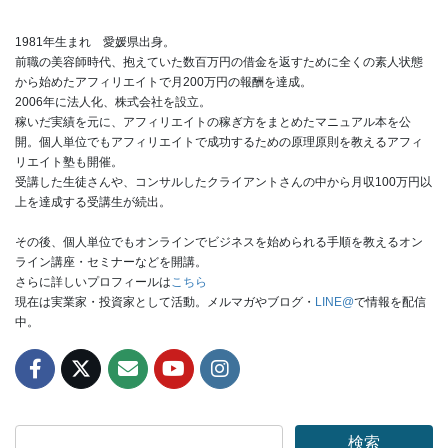
1981年生まれ 愛媛県出身。
前職の美容師時代、抱えていた数百万円の借金を返すために全くの素人状態
から始めたアフィリエイトで月200万円の報酬を達成。
2006年に法人化、株式会社を設立。
稼いだ実績を元に、アフィリエイトの稼ぎ方をまとめたマニュアル本を公
開。個人単位でもアフィリエイトで成功するための原理原則を教えるアフィ
リエイト塾も開催。
受講した生徒さんや、コンサルしたクライアントさんの中から月収100万円以
上を達成する受講生が続出。
その後、個人単位でもオンラインでビジネスを始められる手順を教えるオン
ライン講座・セミナーなどを開講。
さらに詳しいプロフィールは
こちら
現在は実業家・投資家として活動。メルマガやブログ・
LINE@
で情報を配信
中。