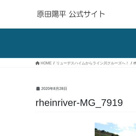
コ
ナ
ン
ビ
テ
ゲ
ン
ー
ツ
シ
へ
ョ
ス
ン
キ
に
ッ
移
HOME
リューデスハイムからライン川クルーズへ！
r
プ
動
2020年8月28日
rheinriver-MG_7919