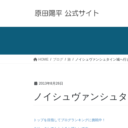
コ
ナ
ン
ビ
テ
ゲ
ン
ー
ツ
シ
へ
ョ
ス
ン
キ
に
ッ
移
HOME
ブログ
旅
ノイシュヴァンシュタイン城へ行
プ
動
2013年8月26日
ノイシュヴァンシュタ
トップを目指してブログランキングに挑戦中！