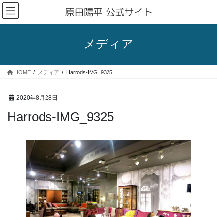
コ
ナ
ン
ビ
テ
ゲ
ン
ー
メディア
ツ
シ
へ
ョ
ス
ン
HOME
メディア
Harrods-IMG_9325
キ
に
ッ
移
プ
動
2020年8月28日
Harrods-IMG_9325