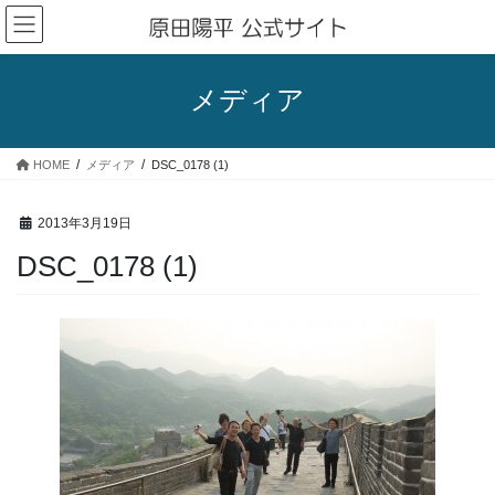
コ
ナ
ン
ビ
テ
ゲ
ン
ー
メディア
ツ
シ
へ
ョ
ス
ン
HOME
メディア
DSC_0178 (1)
キ
に
ッ
移
プ
動
2013年3月19日
DSC_0178 (1)