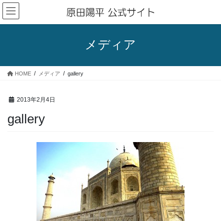
コ
ナ
ン
ビ
テ
ゲ
ン
ー
メディア
ツ
シ
へ
ョ
ス
ン
HOME
メディア
gallery
キ
に
ッ
移
プ
動
2013年2月4日
gallery