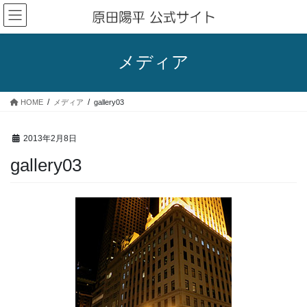
コ
ナ
ン
ビ
テ
ゲ
ン
ー
メディア
ツ
シ
へ
ョ
ス
ン
HOME
メディア
gallery03
キ
に
ッ
移
プ
動
2013年2月8日
gallery03